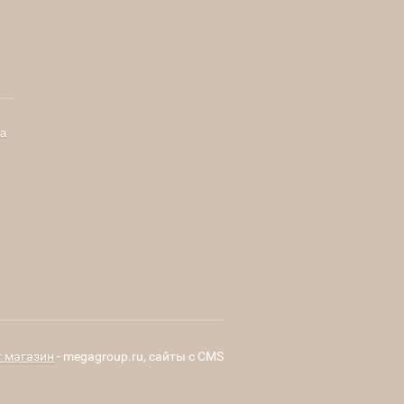
а
т магазин
- megagroup.ru, сайты с CMS